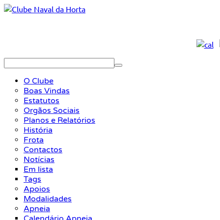
O Clube
Boas Vindas
Estatutos
Orgãos Sociais
Planos e Relatórios
História
Frota
Contactos
Notícias
Em lista
Tags
Apoios
Modalidades
Apneia
Calendário Apneia