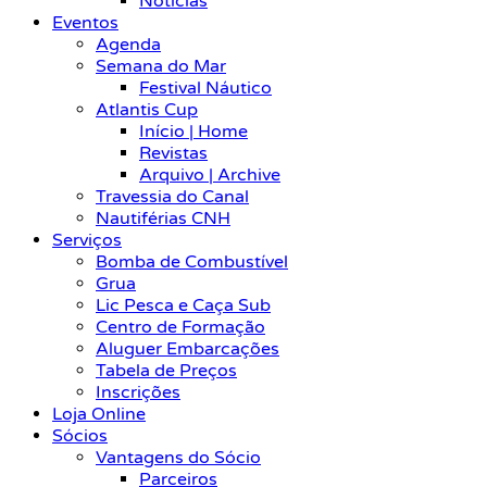
Notícias
Eventos
Agenda
Semana do Mar
Festival Náutico
Atlantis Cup
Início | Home
Revistas
Arquivo | Archive
Travessia do Canal
Nautiférias CNH
Serviços
Bomba de Combustível
Grua
Lic Pesca e Caça Sub
Centro de Formação
Aluguer Embarcações
Tabela de Preços
Inscrições
Loja Online
Sócios
Vantagens do Sócio
Parceiros