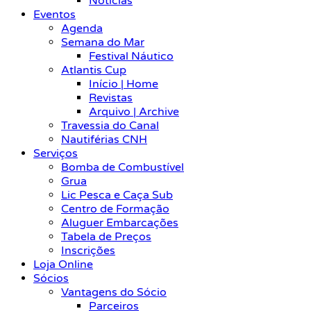
Notícias
Eventos
Agenda
Semana do Mar
Festival Náutico
Atlantis Cup
Início | Home
Revistas
Arquivo | Archive
Travessia do Canal
Nautiférias CNH
Serviços
Bomba de Combustível
Grua
Lic Pesca e Caça Sub
Centro de Formação
Aluguer Embarcações
Tabela de Preços
Inscrições
Loja Online
Sócios
Vantagens do Sócio
Parceiros