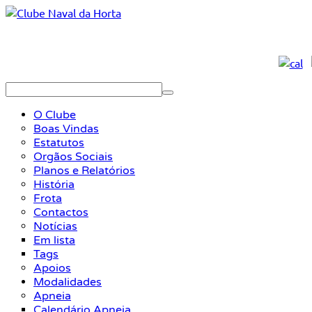
O Clube
Boas Vindas
Estatutos
Orgãos Sociais
Planos e Relatórios
História
Frota
Contactos
Notícias
Em lista
Tags
Apoios
Modalidades
Apneia
Calendário Apneia