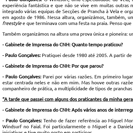
experiência fantástica e que não se vive em muitas outras
integrado várias equipas de Secções de Prancha à Vela e org
em agosto de 1986. Nessa altura, organizámos, também, um
freestyle
e que terminava com uma festa na praia. Penso que
Também organizámos na altura uma prova única e pioneira: um
- Gabinete de Imprensa do CNH: Quanto tempo praticou?
- Paulo Gonçalves:
Pratiquei desde 1980 até 2005. A partir de
- Gabinete de Imprensa do CNH:
Por que parou?
- Paulo Gonçalves:
Parei por várias razões. Em primeiro lug
estar centrada neles e não em mim. Mas houve outras razões.
companheiro de prática, a multiplicidade de tipos de pranch
“A tarde que passei com alguns d
os praticantes da minha ger
- Gabinete de Imprensa do CNH:
Após vários anos de interregn
- Paulo Gonçalves:
Tenho de fazer referência ao Miguel Mor
Windsurf no Faial. Foi particularmente o Miguel e a Danie
iniciativas e tive muito gosto em participar.