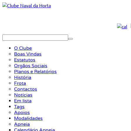
O Clube
Boas Vindas
Estatutos
Orgãos Sociais
Planos e Relatórios
História
Frota
Contactos
Notícias
Em lista
Tags
Apoios
Modalidades
Apneia
Calendário Apneia