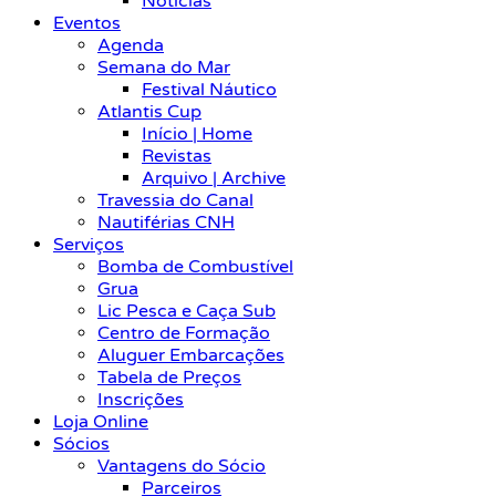
Notícias
Eventos
Agenda
Semana do Mar
Festival Náutico
Atlantis Cup
Início | Home
Revistas
Arquivo | Archive
Travessia do Canal
Nautiférias CNH
Serviços
Bomba de Combustível
Grua
Lic Pesca e Caça Sub
Centro de Formação
Aluguer Embarcações
Tabela de Preços
Inscrições
Loja Online
Sócios
Vantagens do Sócio
Parceiros