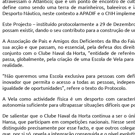
atravessam o Atlântico; que é um ponto de encontro de cult
define como sendo uma terra de marinheiros, baleeiros e 
Desporto Náutico, neste contexto a APADIF e o CNH implement
Este Projecto – instituído protocolarmente a 29 de Dezembro 
possam existir, dando o seu contributo para a construção de u
A Associação de Pais e Amigos dos Deficientes da Ilha do Fai
sua acção e que passam, no essencial, pela defesa dos direit
conjunto com o Clube Naval da Horta, “entidade de referê
passa, globalmente, pela criação de uma Escola de Vela para
realidade.
“Não queremos uma Escola exclusiva para pessoas com defi
inovador que permita o acesso a todas as pessoas, independe
igualdade de oportunidades”, refere o texto do Protocolo.
A Vela como actividade física é um desporto com caracterí
autonomia suficiente para ultrapassar situações difíceis que p
De salientar que o Clube Naval da Horta continua a ser o ú
Hansa, que participam em competições nacionais. Nesse sent
distinguido precisamente por esse facto, e que outros coleg
que, por si só, revela a integração conseguida e o nível evoluti