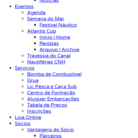
Notícias
Eventos
Agenda
Semana do Mar
Festival Náutico
Atlantis Cup
Início | Home
Revistas
Arquivo | Archive
Travessia do Canal
Nautiférias CNH
Serviços
Bomba de Combustível
Grua
Lic Pesca e Caça Sub
Centro de Formação
Aluguer Embarcações
Tabela de Preços
Inscrições
Loja Online
Sócios
Vantagens do Sócio
Parceiros