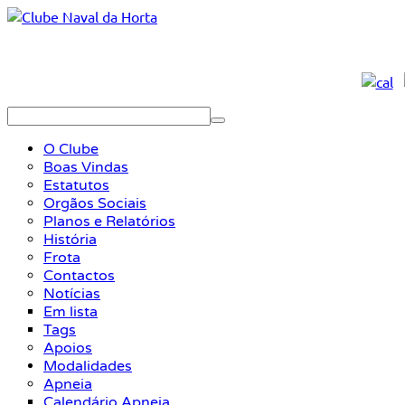
O Clube
Boas Vindas
Estatutos
Orgãos Sociais
Planos e Relatórios
História
Frota
Contactos
Notícias
Em lista
Tags
Apoios
Modalidades
Apneia
Calendário Apneia