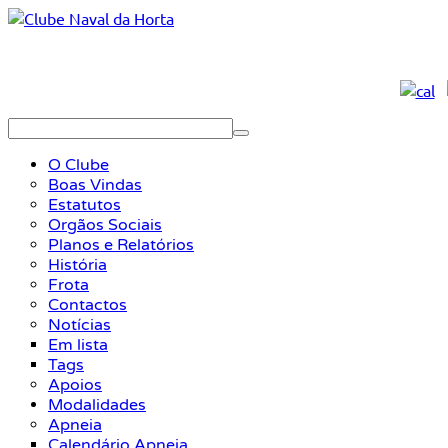
O Clube
Boas Vindas
Estatutos
Orgãos Sociais
Planos e Relatórios
História
Frota
Contactos
Notícias
Em lista
Tags
Apoios
Modalidades
Apneia
Calendário Apneia