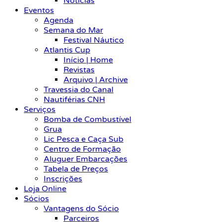
Notícias
Eventos
Agenda
Semana do Mar
Festival Náutico
Atlantis Cup
Início | Home
Revistas
Arquivo | Archive
Travessia do Canal
Nautiférias CNH
Serviços
Bomba de Combustível
Grua
Lic Pesca e Caça Sub
Centro de Formação
Aluguer Embarcações
Tabela de Preços
Inscrições
Loja Online
Sócios
Vantagens do Sócio
Parceiros