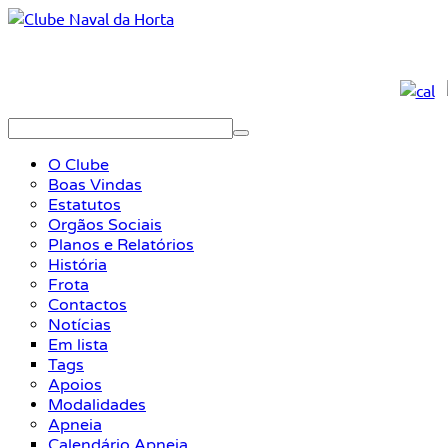
O Clube
Boas Vindas
Estatutos
Orgãos Sociais
Planos e Relatórios
História
Frota
Contactos
Notícias
Em lista
Tags
Apoios
Modalidades
Apneia
Calendário Apneia