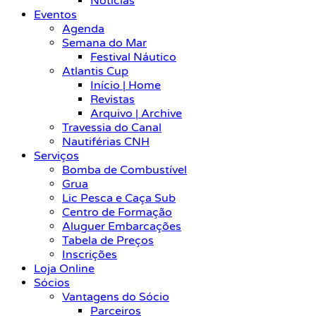
Notícias
Eventos
Agenda
Semana do Mar
Festival Náutico
Atlantis Cup
Início | Home
Revistas
Arquivo | Archive
Travessia do Canal
Nautiférias CNH
Serviços
Bomba de Combustível
Grua
Lic Pesca e Caça Sub
Centro de Formação
Aluguer Embarcações
Tabela de Preços
Inscrições
Loja Online
Sócios
Vantagens do Sócio
Parceiros