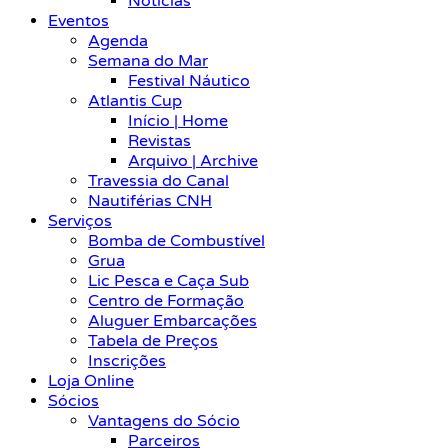
Notícias
Eventos
Agenda
Semana do Mar
Festival Náutico
Atlantis Cup
Início | Home
Revistas
Arquivo | Archive
Travessia do Canal
Nautiférias CNH
Serviços
Bomba de Combustível
Grua
Lic Pesca e Caça Sub
Centro de Formação
Aluguer Embarcações
Tabela de Preços
Inscrições
Loja Online
Sócios
Vantagens do Sócio
Parceiros