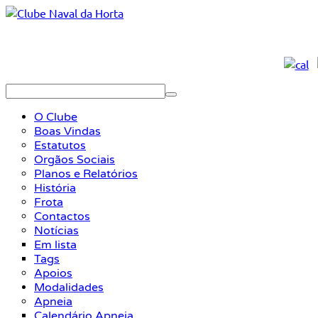
O Clube
Boas Vindas
Estatutos
Orgãos Sociais
Planos e Relatórios
História
Frota
Contactos
Notícias
Em lista
Tags
Apoios
Modalidades
Apneia
Calendário Apneia