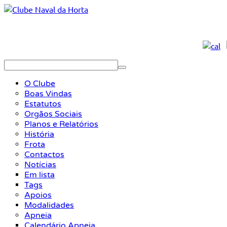
O Clube
Boas Vindas
Estatutos
Orgãos Sociais
Planos e Relatórios
História
Frota
Contactos
Notícias
Em lista
Tags
Apoios
Modalidades
Apneia
Calendário Apneia