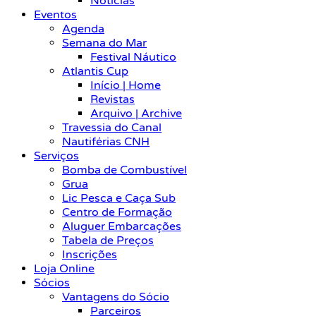
Notícias
Eventos
Agenda
Semana do Mar
Festival Náutico
Atlantis Cup
Início | Home
Revistas
Arquivo | Archive
Travessia do Canal
Nautiférias CNH
Serviços
Bomba de Combustível
Grua
Lic Pesca e Caça Sub
Centro de Formação
Aluguer Embarcações
Tabela de Preços
Inscrições
Loja Online
Sócios
Vantagens do Sócio
Parceiros