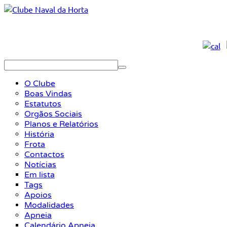
O Clube
Boas Vindas
Estatutos
Orgãos Sociais
Planos e Relatórios
História
Frota
Contactos
Notícias
Em lista
Tags
Apoios
Modalidades
Apneia
Calendário Apneia