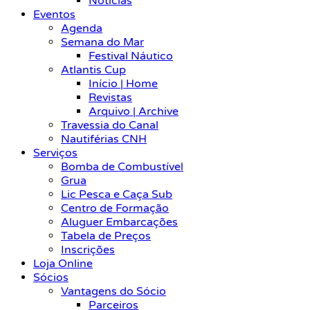
Notícias
Eventos
Agenda
Semana do Mar
Festival Náutico
Atlantis Cup
Início | Home
Revistas
Arquivo | Archive
Travessia do Canal
Nautiférias CNH
Serviços
Bomba de Combustível
Grua
Lic Pesca e Caça Sub
Centro de Formação
Aluguer Embarcações
Tabela de Preços
Inscrições
Loja Online
Sócios
Vantagens do Sócio
Parceiros