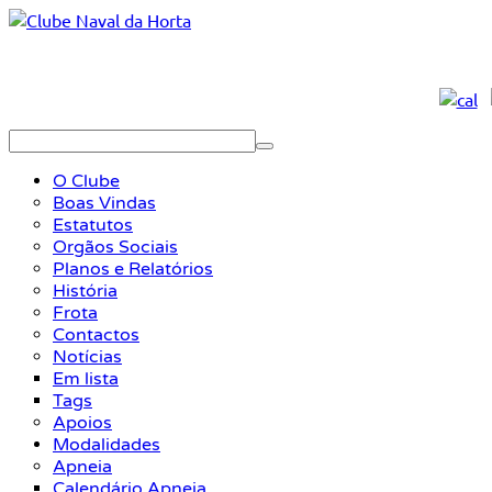
O Clube
Boas Vindas
Estatutos
Orgãos Sociais
Planos e Relatórios
História
Frota
Contactos
Notícias
Em lista
Tags
Apoios
Modalidades
Apneia
Calendário Apneia