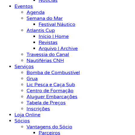
Notícias
Eventos
Agenda
Semana do Mar
Festival Náutico
Atlantis Cup
Início | Home
Revistas
Arquivo | Archive
Travessia do Canal
Nautiférias CNH
Serviços
Bomba de Combustível
Grua
Lic Pesca e Caça Sub
Centro de Formação
Aluguer Embarcações
Tabela de Preços
Inscrições
Loja Online
Sócios
Vantagens do Sócio
Parceiros