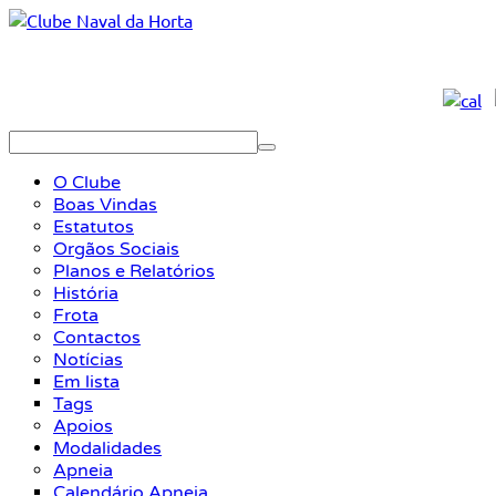
O Clube
Boas Vindas
Estatutos
Orgãos Sociais
Planos e Relatórios
História
Frota
Contactos
Notícias
Em lista
Tags
Apoios
Modalidades
Apneia
Calendário Apneia