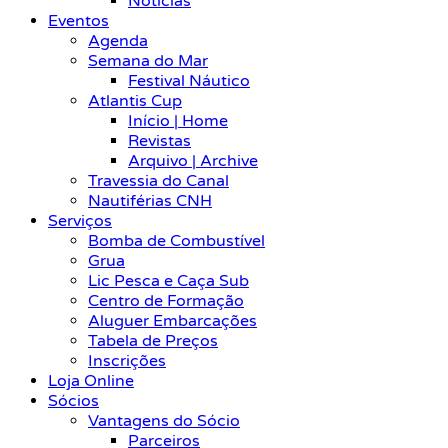
Notícias
Eventos
Agenda
Semana do Mar
Festival Náutico
Atlantis Cup
Início | Home
Revistas
Arquivo | Archive
Travessia do Canal
Nautiférias CNH
Serviços
Bomba de Combustível
Grua
Lic Pesca e Caça Sub
Centro de Formação
Aluguer Embarcações
Tabela de Preços
Inscrições
Loja Online
Sócios
Vantagens do Sócio
Parceiros