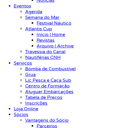
Notícias
Eventos
Agenda
Semana do Mar
Festival Náutico
Atlantis Cup
Início | Home
Revistas
Arquivo | Archive
Travessia do Canal
Nautiférias CNH
Serviços
Bomba de Combustível
Grua
Lic Pesca e Caça Sub
Centro de Formação
Aluguer Embarcações
Tabela de Preços
Inscrições
Loja Online
Sócios
Vantagens do Sócio
Parceiros