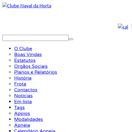
O Clube
Boas Vindas
Estatutos
Orgãos Sociais
Planos e Relatórios
História
Frota
Contactos
Notícias
Em lista
Tags
Apoios
Modalidades
Apneia
Calendário Apneia