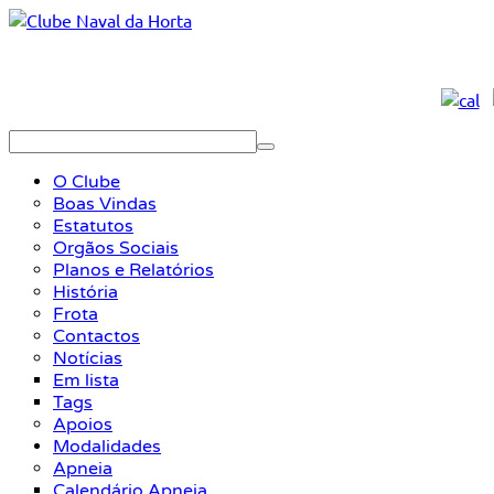
O Clube
Boas Vindas
Estatutos
Orgãos Sociais
Planos e Relatórios
História
Frota
Contactos
Notícias
Em lista
Tags
Apoios
Modalidades
Apneia
Calendário Apneia