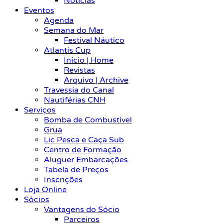
Notícias
Eventos
Agenda
Semana do Mar
Festival Náutico
Atlantis Cup
Início | Home
Revistas
Arquivo | Archive
Travessia do Canal
Nautiférias CNH
Serviços
Bomba de Combustível
Grua
Lic Pesca e Caça Sub
Centro de Formação
Aluguer Embarcações
Tabela de Preços
Inscrições
Loja Online
Sócios
Vantagens do Sócio
Parceiros