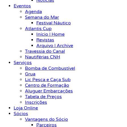
Notícias
Eventos
Agenda
Semana do Mar
Festival Náutico
Atlantis Cup
Início | Home
Revistas
Arquivo | Archive
Travessia do Canal
Nautiférias CNH
Serviços
Bomba de Combustível
Grua
Lic Pesca e Caça Sub
Centro de Formação
Aluguer Embarcações
Tabela de Preços
Inscrições
Loja Online
Sócios
Vantagens do Sócio
Parceiros