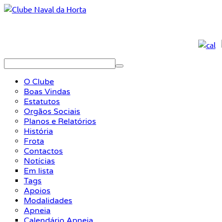
O Clube
Boas Vindas
Estatutos
Orgãos Sociais
Planos e Relatórios
História
Frota
Contactos
Notícias
Em lista
Tags
Apoios
Modalidades
Apneia
Calendário Apneia