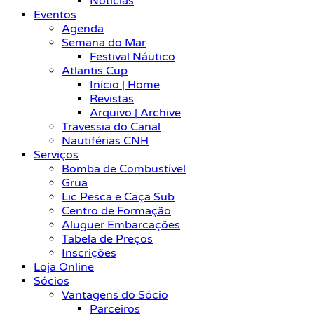
Notícias
Eventos
Agenda
Semana do Mar
Festival Náutico
Atlantis Cup
Início | Home
Revistas
Arquivo | Archive
Travessia do Canal
Nautiférias CNH
Serviços
Bomba de Combustível
Grua
Lic Pesca e Caça Sub
Centro de Formação
Aluguer Embarcações
Tabela de Preços
Inscrições
Loja Online
Sócios
Vantagens do Sócio
Parceiros