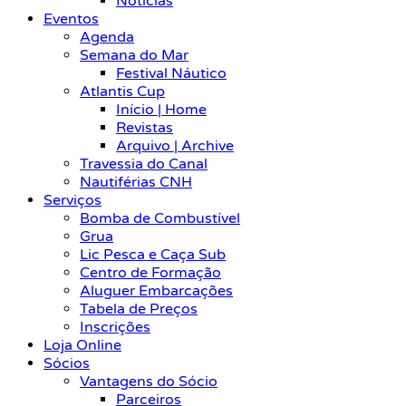
Notícias
Eventos
Agenda
Semana do Mar
Festival Náutico
Atlantis Cup
Início | Home
Revistas
Arquivo | Archive
Travessia do Canal
Nautiférias CNH
Serviços
Bomba de Combustível
Grua
Lic Pesca e Caça Sub
Centro de Formação
Aluguer Embarcações
Tabela de Preços
Inscrições
Loja Online
Sócios
Vantagens do Sócio
Parceiros