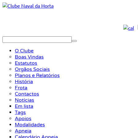
O Clube
Boas Vindas
Estatutos
Orgãos Sociais
Planos e Relatórios
História
Frota
Contactos
Notícias
Em lista
Tags
Apoios
Modalidades
Apneia
Calendário Apneia