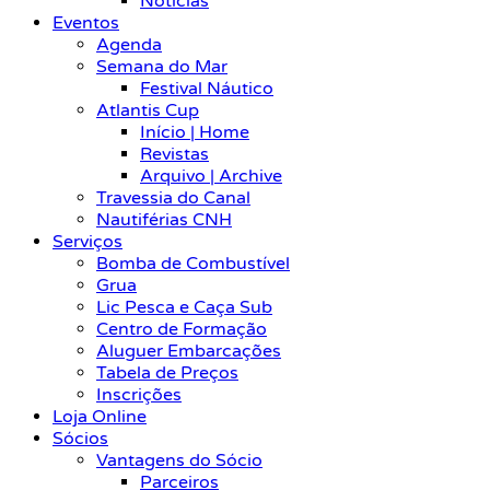
Notícias
Eventos
Agenda
Semana do Mar
Festival Náutico
Atlantis Cup
Início | Home
Revistas
Arquivo | Archive
Travessia do Canal
Nautiférias CNH
Serviços
Bomba de Combustível
Grua
Lic Pesca e Caça Sub
Centro de Formação
Aluguer Embarcações
Tabela de Preços
Inscrições
Loja Online
Sócios
Vantagens do Sócio
Parceiros