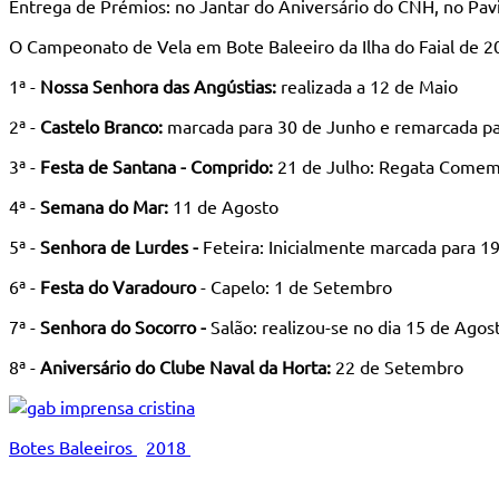
Entrega de Prémios: no Jantar do Aniversário do CNH, no Pavi
O Campeonato de Vela em Bote Baleeiro da Ilha do Faial de 2
1ª -
Nossa Senhora das Angústias:
realizada a 12 de Maio
2ª -
Castelo Branco:
marcada para 30 de Junho e remarcada par
3ª -
Festa de Santana - Comprido:
21 de Julho: Regata Comemo
4ª -
Semana do Mar:
11 de Agosto
5ª -
Senhora de Lurdes -
Feteira: Inicialmente marcada para 1
6ª -
Festa do Varadouro
- Capelo: 1 de Setembro
7ª -
Senhora do Socorro -
Salão: realizou-se no dia 15 de Ago
8ª -
Aniversário do Clube Naval da Horta:
22 de Setembro
Botes Baleeiros
2018