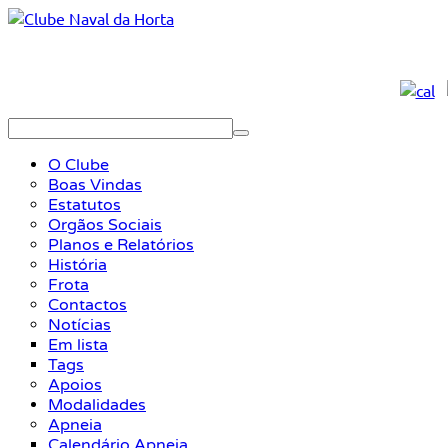
O Clube
Boas Vindas
Estatutos
Orgãos Sociais
Planos e Relatórios
História
Frota
Contactos
Notícias
Em lista
Tags
Apoios
Modalidades
Apneia
Calendário Apneia