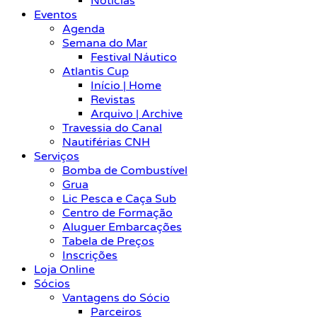
Notícias
Eventos
Agenda
Semana do Mar
Festival Náutico
Atlantis Cup
Início | Home
Revistas
Arquivo | Archive
Travessia do Canal
Nautiférias CNH
Serviços
Bomba de Combustível
Grua
Lic Pesca e Caça Sub
Centro de Formação
Aluguer Embarcações
Tabela de Preços
Inscrições
Loja Online
Sócios
Vantagens do Sócio
Parceiros