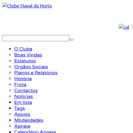
O Clube
Boas Vindas
Estatutos
Orgãos Sociais
Planos e Relatórios
História
Frota
Contactos
Notícias
Em lista
Tags
Apoios
Modalidades
Apneia
Calendário Apneia