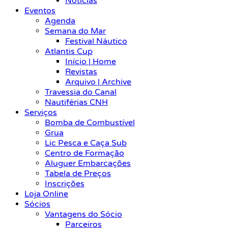
Notícias
Eventos
Agenda
Semana do Mar
Festival Náutico
Atlantis Cup
Início | Home
Revistas
Arquivo | Archive
Travessia do Canal
Nautiférias CNH
Serviços
Bomba de Combustível
Grua
Lic Pesca e Caça Sub
Centro de Formação
Aluguer Embarcações
Tabela de Preços
Inscrições
Loja Online
Sócios
Vantagens do Sócio
Parceiros