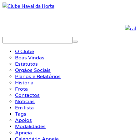
O Clube
Boas Vindas
Estatutos
Orgãos Sociais
Planos e Relatórios
História
Frota
Contactos
Notícias
Em lista
Tags
Apoios
Modalidades
Apneia
Calendário Apneia