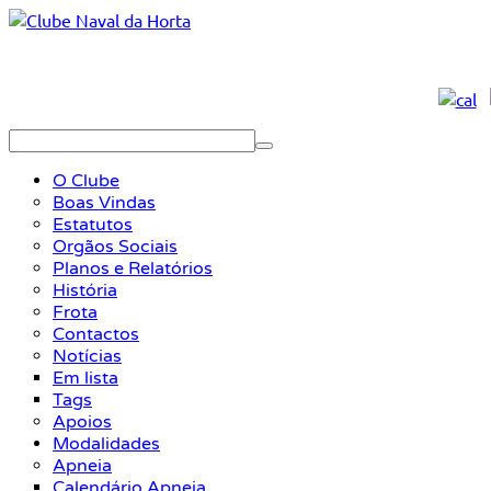
O Clube
Boas Vindas
Estatutos
Orgãos Sociais
Planos e Relatórios
História
Frota
Contactos
Notícias
Em lista
Tags
Apoios
Modalidades
Apneia
Calendário Apneia