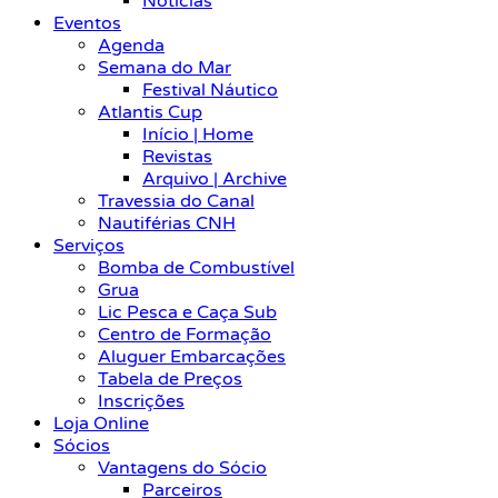
Notícias
Eventos
Agenda
Semana do Mar
Festival Náutico
Atlantis Cup
Início | Home
Revistas
Arquivo | Archive
Travessia do Canal
Nautiférias CNH
Serviços
Bomba de Combustível
Grua
Lic Pesca e Caça Sub
Centro de Formação
Aluguer Embarcações
Tabela de Preços
Inscrições
Loja Online
Sócios
Vantagens do Sócio
Parceiros