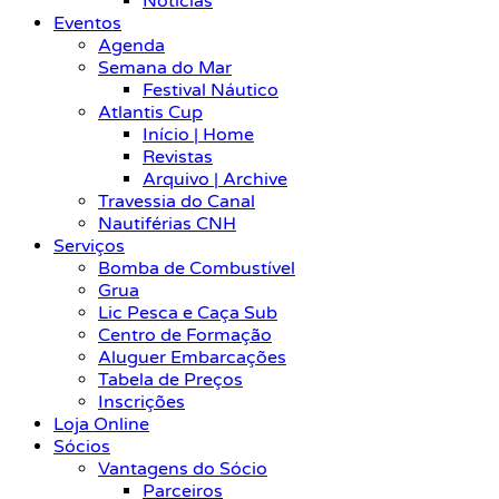
Notícias
Eventos
Agenda
Semana do Mar
Festival Náutico
Atlantis Cup
Início | Home
Revistas
Arquivo | Archive
Travessia do Canal
Nautiférias CNH
Serviços
Bomba de Combustível
Grua
Lic Pesca e Caça Sub
Centro de Formação
Aluguer Embarcações
Tabela de Preços
Inscrições
Loja Online
Sócios
Vantagens do Sócio
Parceiros