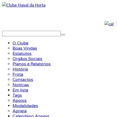
O Clube
Boas Vindas
Estatutos
Orgãos Sociais
Planos e Relatórios
História
Frota
Contactos
Notícias
Em lista
Tags
Apoios
Modalidades
Apneia
Calendário Apneia