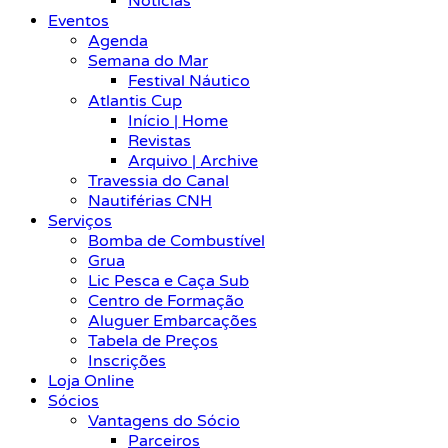
Notícias
Eventos
Agenda
Semana do Mar
Festival Náutico
Atlantis Cup
Início | Home
Revistas
Arquivo | Archive
Travessia do Canal
Nautiférias CNH
Serviços
Bomba de Combustível
Grua
Lic Pesca e Caça Sub
Centro de Formação
Aluguer Embarcações
Tabela de Preços
Inscrições
Loja Online
Sócios
Vantagens do Sócio
Parceiros