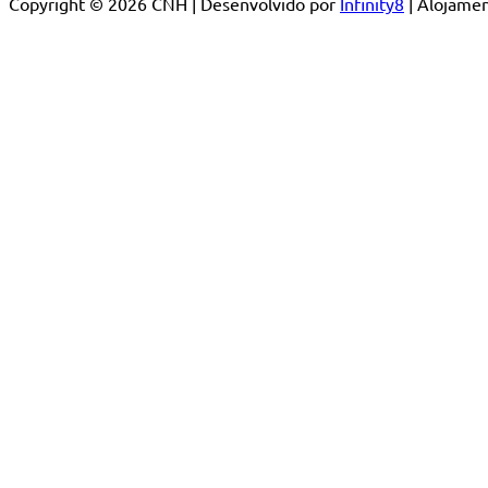
Copyright © 2026 CNH | Desenvolvido por
Infinity8
| Alojam