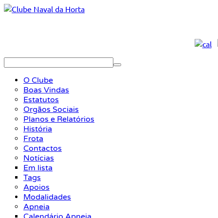
O Clube
Boas Vindas
Estatutos
Orgãos Sociais
Planos e Relatórios
História
Frota
Contactos
Notícias
Em lista
Tags
Apoios
Modalidades
Apneia
Calendário Apneia