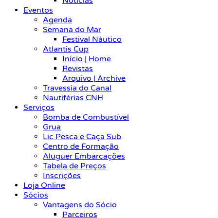
Notícias
Eventos
Agenda
Semana do Mar
Festival Náutico
Atlantis Cup
Início | Home
Revistas
Arquivo | Archive
Travessia do Canal
Nautiférias CNH
Serviços
Bomba de Combustível
Grua
Lic Pesca e Caça Sub
Centro de Formação
Aluguer Embarcações
Tabela de Preços
Inscrições
Loja Online
Sócios
Vantagens do Sócio
Parceiros