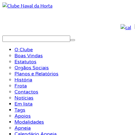
O Clube
Boas Vindas
Estatutos
Orgãos Sociais
Planos e Relatórios
História
Frota
Contactos
Notícias
Em lista
Tags
Apoios
Modalidades
Apneia
Calendário Apneia