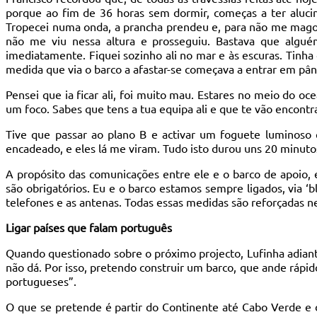
porque ao fim de 36 horas sem dormir, começas a ter alucin
Tropecei numa onda, a prancha prendeu e, para não me magoar,
não me viu nessa altura e prosseguiu. Bastava que algué
imediatamente. Fiquei sozinho ali no mar e às escuras. Tinha
medida que via o barco a afastar-se começava a entrar em pân
Pensei que ia ficar ali, foi muito mau. Estares no meio do 
um foco. Sabes que tens a tua equipa ali e que te vão encont
Tive que passar ao plano B e activar um foguete luminoso
encadeado, e eles lá me viram. Tudo isto durou uns 20 minut
A propósito das comunicações entre ele e o barco de apoio,
são obrigatórios. Eu e o barco estamos sempre ligados, via ‘
telefones e as antenas. Todas essas medidas são reforçadas ne
Ligar países que falam português
Quando questionado sobre o próximo projecto, Lufinha adianta
não dá. Por isso, pretendo construir um barco, que ande rápid
portugueses”.
O que se pretende é partir do Continente até Cabo Verde e 