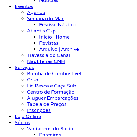
Notícias
Eventos
Agenda
Semana do Mar
Festival Náutico
Atlantis Cup
Início | Home
Revistas
Arquivo | Archive
Travessia do Canal
Nautiférias CNH
Serviços
Bomba de Combustível
Grua
Lic Pesca e Caça Sub
Centro de Formação
Aluguer Embarcações
Tabela de Preços
Inscrições
Loja Online
Sócios
Vantagens do Sócio
Parceiros