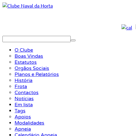
O Clube
Boas Vindas
Estatutos
Orgãos Sociais
Planos e Relatórios
História
Frota
Contactos
Notícias
Em lista
Tags
Apoios
Modalidades
Apneia
Calendário Apneia