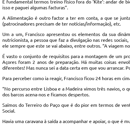
É fundamental termos treino físico fora do ‘Kite’: andar de b
isso e paguei algumas facturas”.
A Alimentação é outro factor a ter em conta, a que se junta 
(patrocinadores precisam de ter notícias/informação), etc.
Um a um, Francisco apresentou os elementos da sua dinâmi
nutricionista, a pessoa que faz a divulgação nas redes soci
ele sempre que este se vai abaixo, entre outros. “A viagem no 
É vasto o conjunto de requisitos para a montagem de um proj
Açores foram 2 anos de preparação. Há muitas coisas envolvi
diferentes! Mas nunca sei a data certa em que vou arrancar. Por
Para perceber como ia reagir, Francisco ficou 24 horas em ci
“No percurso entre Lisboa e a Madeira vimos três navios, o 
dos barcos acena-nos e ficamos despertos.
Saímos do Terreiro do Paço que é do pior em termos de vento
Social.
Havia uma caravana à saída a acompanhar e apoiar, o que é mu