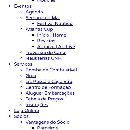
Notícias
Eventos
Agenda
Semana do Mar
Festival Náutico
Atlantis Cup
Início | Home
Revistas
Arquivo | Archive
Travessia do Canal
Nautiférias CNH
Serviços
Bomba de Combustível
Grua
Lic Pesca e Caça Sub
Centro de Formação
Aluguer Embarcações
Tabela de Preços
Inscrições
Loja Online
Sócios
Vantagens do Sócio
Parceiros