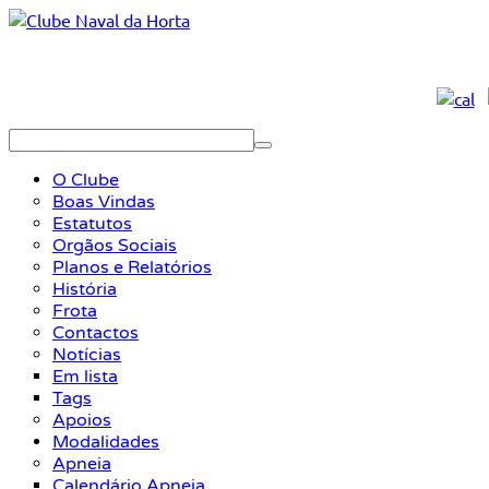
O Clube
Boas Vindas
Estatutos
Orgãos Sociais
Planos e Relatórios
História
Frota
Contactos
Notícias
Em lista
Tags
Apoios
Modalidades
Apneia
Calendário Apneia