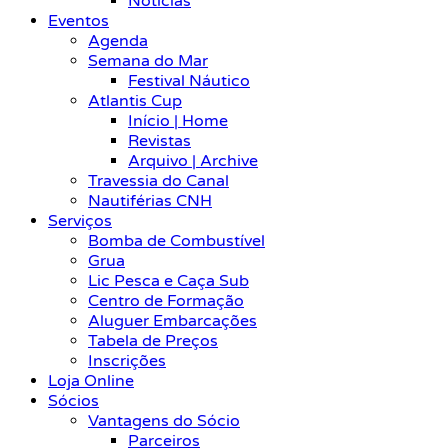
Notícias
Eventos
Agenda
Semana do Mar
Festival Náutico
Atlantis Cup
Início | Home
Revistas
Arquivo | Archive
Travessia do Canal
Nautiférias CNH
Serviços
Bomba de Combustível
Grua
Lic Pesca e Caça Sub
Centro de Formação
Aluguer Embarcações
Tabela de Preços
Inscrições
Loja Online
Sócios
Vantagens do Sócio
Parceiros