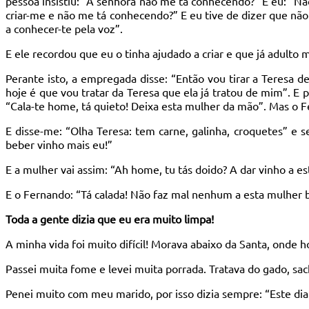
pessoa insistiu: “A senhora não me tá conhecendo?” E eu: “N
criar-me e não me tá conhecendo?” E eu tive de dizer que não
a conhecer-te pela voz”.
E ele recordou que eu o tinha ajudado a criar e que já adulto 
Perante isto, a empregada disse: “Então vou tirar a Teresa de
hoje é que vou tratar da Teresa que ela já tratou de mim”. E
“Cala-te home, tá quieto! Deixa esta mulher da mão”. Mas o Fe
E disse-me: “Olha Teresa: tem carne, galinha, croquetes” e 
beber vinho mais eu!”
E a mulher vai assim: “Ah home, tu tás doido? A dar vinho a es
E o Fernando: “Tá calada! Não faz mal nenhum a esta mulher 
Toda a gente dizia que eu era muito limpa!
A minha vida foi muito difícil! Morava abaixo da Santa, onde 
Passei muita fome e levei muita porrada. Tratava do gado, sach
Penei muito com meu marido, por isso dizia sempre: “Este dia