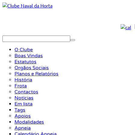
O Clube
Boas Vindas
Estatutos
Orgãos Sociais
Planos e Relatórios
História
Frota
Contactos
Notícias
Em lista
Tags
Apoios
Modalidades
Apneia
Calendário Apneia