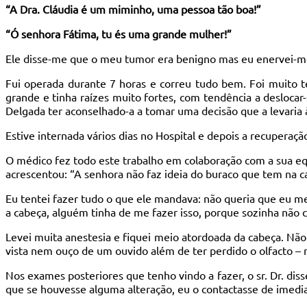
“A Dra. Cláudia é um miminho, uma pessoa tão boa!”
“Ó senhora Fátima, tu és uma grande mulher!”
Ele disse-me que o meu tumor era benigno mas eu enervei-m
Fui operada durante 7 horas e correu tudo bem. Foi muito 
grande e tinha raízes muito fortes, com tendência a desloca
Delgada ter aconselhado-a a tomar uma decisão que a levaria 
Estive internada vários dias no Hospital e depois a recuperaçã
O médico fez todo este trabalho em colaboração com a sua e
acrescentou: “A senhora não faz ideia do buraco que tem na c
Eu tentei fazer tudo o que ele mandava: não queria que eu me
a cabeça, alguém tinha de me fazer isso, porque sozinha não 
Levei muita anestesia e fiquei meio atordoada da cabeça. N
vista nem ouço de um ouvido além de ter perdido o olfacto –
Nos exames posteriores que tenho vindo a fazer, o sr. Dr. 
que se houvesse alguma alteração, eu o contactasse de imedia