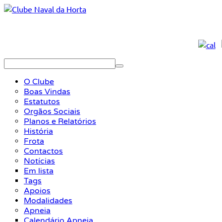
O Clube
Boas Vindas
Estatutos
Orgãos Sociais
Planos e Relatórios
História
Frota
Contactos
Notícias
Em lista
Tags
Apoios
Modalidades
Apneia
Calendário Apneia