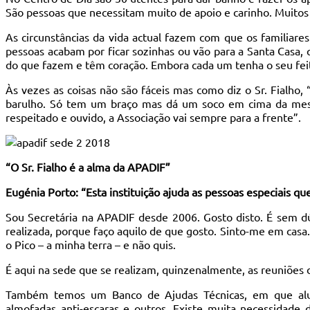
São pessoas que necessitam muito de apoio e carinho. Muitos
As circunstâncias da vida actual fazem com que os familiare
pessoas acabam por ficar sozinhas ou vão para a Santa Casa,
do que fazem e têm coração. Embora cada um tenha o seu feiti
Às vezes as coisas não são fáceis mas como diz o Sr. Fialho,
barulho. Só tem um braço mas dá um soco em cima da mesa, 
respeitado e ouvido, a Associação vai sempre para a frente”.
“O Sr. Fialho é a alma da APADIF”
Eugénia Porto: “Esta instituição ajuda as pessoas especiais q
Sou Secretária na APADIF desde 2006. Gosto disto. É sem dú
realizada, porque faço aquilo de que gosto. Sinto-me em casa.
o Pico – a minha terra – e não quis.
É aqui na sede que se realizam, quinzenalmente, as reuniões 
Também temos um Banco de Ajudas Técnicas, em que aluga
almofadas anti-escaras e outros. Existe muita necessidad