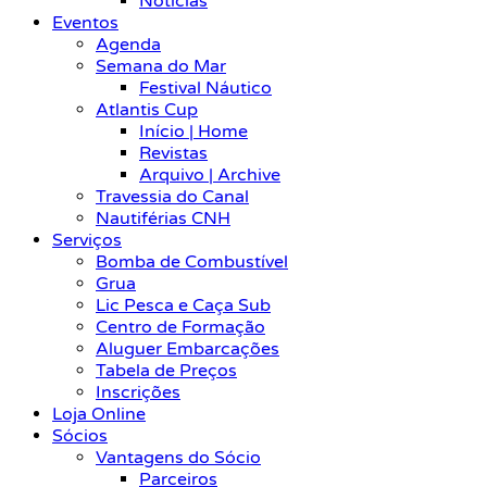
Notícias
Eventos
Agenda
Semana do Mar
Festival Náutico
Atlantis Cup
Início | Home
Revistas
Arquivo | Archive
Travessia do Canal
Nautiférias CNH
Serviços
Bomba de Combustível
Grua
Lic Pesca e Caça Sub
Centro de Formação
Aluguer Embarcações
Tabela de Preços
Inscrições
Loja Online
Sócios
Vantagens do Sócio
Parceiros