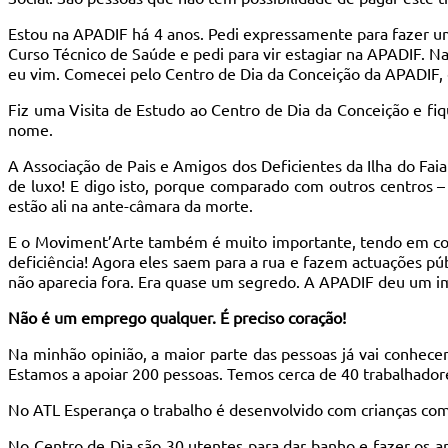
Estou na APADIF há 4 anos. Pedi expressamente para fazer um 
Curso Técnico de Saúde e pedi para vir estagiar na APADIF. N
eu vim. Comecei pelo Centro de Dia da Conceição da APADIF, cor
Fiz uma Visita de Estudo ao Centro de Dia da Conceição e f
nome.
A Associação de Pais e Amigos dos Deficientes da Ilha do Fai
de luxo! E digo isto, porque comparado com outros centros –
estão ali na ante-câmara da morte.
E o Moviment’Arte também é muito importante, tendo em con
deficiência! Agora eles saem para a rua e fazem actuações pú
não aparecia fora. Era quase um segredo. A APADIF deu um imp
Não é um emprego qualquer. É preciso coração!
Na minhão opinião, a maior parte das pessoas já vai conhece
Estamos a apoiar 200 pessoas. Temos cerca de 40 trabalhadore
No ATL Esperança o trabalho é desenvolvido com crianças com 
No Centro de Dia são 30 utentes para dar banho e fazer os a