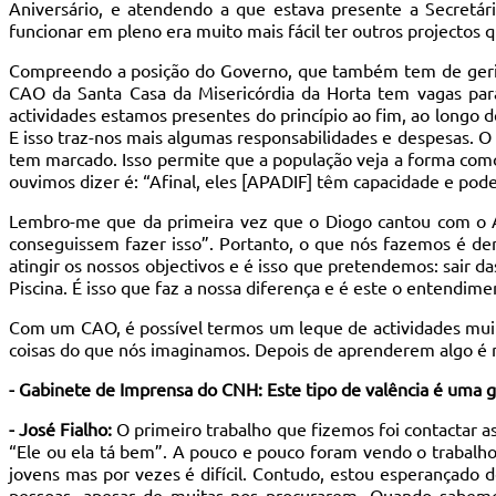
Aniversário, e atendendo a que estava presente a Secretár
funcionar em pleno era muito mais fácil ter outros projectos q
Compreendo a posição do Governo, que também tem de gerir 
CAO da Santa Casa da Misericórdia da Horta tem vagas pa
actividades estamos presentes do princípio ao fim, ao longo 
E isso traz-nos mais algumas responsabilidades e despesas. O 
tem marcado. Isso permite que a população veja a forma como
ouvimos dizer é: “Afinal, eles [APADIF] têm capacidade e pod
Lembro-me que da primeira vez que o Diogo cantou com o A
conseguissem fazer isso”. Portanto, o que nós fazemos é demo
atingir os nossos objectivos e é isso que pretendemos: sair das
Piscina. É isso que faz a nossa diferença e é este o entendim
Com um CAO, é possível termos um leque de actividades muito
coisas do que nós imaginamos. Depois de aprenderem algo é mu
- Gabinete de Imprensa do CNH: Este tipo de valência é uma g
- José Fialho:
O primeiro trabalho que fizemos foi contactar a
“Ele ou ela tá bem”. A pouco e pouco foram vendo o trabal
jovens mas por vezes é difícil. Contudo, estou esperançado d
pessoas, apesar de muitas nos procurarem. Quando sabemos