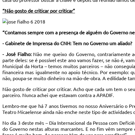
“Não gosto de criticar por criticar”
“Contamos sempre com a presença de alguém do Governo nes
- Gabinete de Imprensa do CNH: Tem no Governo um aliado?
- José Fialho:
Não me queixo do Governo, contrariamente ao
parte deles: se é possível este ano vamos fazer, se não é, v
Municipal da Horta – temos muitos parceiros – não conseguí
financeira mas igualmente no apoio técnico. Por exemplo: 
não, poupa-se muito dinheiro na mão-de-obra. A edilidade t
Não gosto de criticar por criticar. Acho que cada um tem o 
parceiro. Nunca achei que estavam contra a APADIF.
Lembro-me que há 7 anos tivemos no nosso Aniversário o Pre
Teatro Micaelense ainda não enche neste tipo de actividades 
No dia 3 deste mês – Dia Internacional da Pessoa com Defici
do Governo nestas alturas marcantes. E no fim vêm sempre 
fazer é muito bom. As pessoas têm de ver para acreditar!”