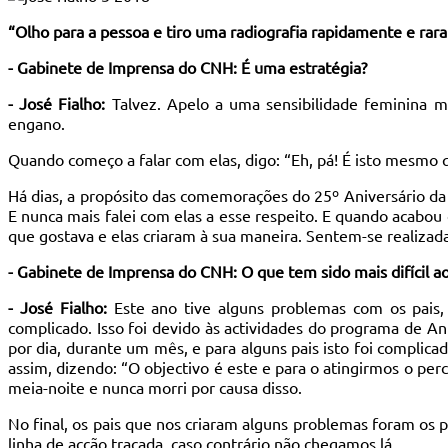
“Olho para a pessoa e tiro uma radiografia rapidamente e r
- Gabinete de Imprensa do CNH: É uma estratégia?
- José Fialho:
Talvez. Apelo a uma sensibilidade feminina m
engano.
Quando começo a falar com elas, digo: “Eh, pá! É isto mesmo
Há dias, a propósito das comemorações do 25º Aniversário da A
E nunca mais falei com elas a esse respeito. E quando acabou 
que gostava e elas criaram à sua maneira. Sentem-se realizada
- Gabinete de Imprensa do CNH: O que tem sido mais difícil a
- José Fialho:
Este ano tive alguns problemas com os pais
complicado. Isso foi devido às actividades do programa de An
por dia, durante um mês, e para alguns pais isto foi complic
assim, dizendo: “O objectivo é este e para o atingirmos o per
meia-noite e nunca morri por causa disso.
No final, os pais que nos criaram alguns problemas foram os p
linha de acção traçada, caso contrário não chegamos lá.