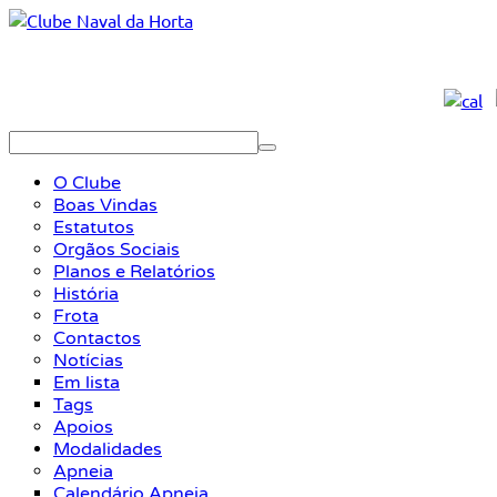
O Clube
Boas Vindas
Estatutos
Orgãos Sociais
Planos e Relatórios
História
Frota
Contactos
Notícias
Em lista
Tags
Apoios
Modalidades
Apneia
Calendário Apneia