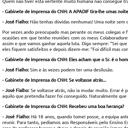
Quem não tiver esta vertente muito humana não consegue tr
- Gabinete de Imprensa do CNH: A APADIF tira-lhe umas noite
- José Fialho:
Não tenhas dúvidas nenhumas! Uma noite sem dor
Por vezes ando preocupado mas perante os meus colegas e fun
ocasiões em que tenho reuniões com os meus Colaboradores
assim e que vamos ganhar aquela luta. Digo sempre: “Sei qu
eles fiquem satisfeitos e depois dizem-me: “Foi dificil mas c
- Gabinete de Imprensa do CNH: Eles acham que o Sr. é o hom
- José Fialho:
Sim e às vezes podem ter uma desilusão.
- Gabinete de Imprensa do CNH: Se voltasse atrás...
- José Fialho:
Se voltasse atrás, não ia mudar muito. Errar é 
aquilo que pretendia fazer foi conseguido. Naturalmente que
- Gabinete de Imprensa do CNH: Recebeu uma boa herança?
- José Fialho:
Há 18 anos, quando tomei posse, a equipa anter
reunir. Para tanto, pedíamos aos Responsáveis pelo Ensino E
casa do professor buscar a chave e depois da reunião íamos d