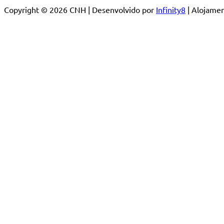
Copyright © 2026 CNH | Desenvolvido por
Infinity8
| Alojam