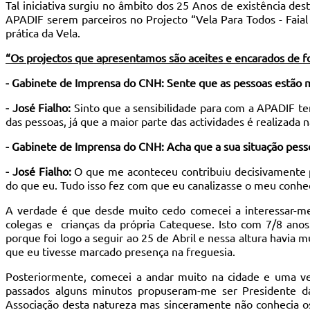
Tal iniciativa surgiu no âmbito dos 25 Anos de existência de
APADIF serem parceiros no Projecto “Vela Para Todos - Faial
prática da Vela.
“Os projectos que apresentamos são aceites e encarados de f
- Gabinete de Imprensa do CNH: Sente que as pessoas estão m
- José Fialho:
Sinto que a sensibilidade para com a APADIF tem
das pessoas, já que a maior parte das actividades é realizada
- Gabinete de Imprensa do CNH: Acha que a sua situação pesso
- José Fialho:
O que me aconteceu contribuiu decisivamente p
do que eu. Tudo isso fez com que eu canalizasse o meu conhec
A verdade é que desde muito cedo comecei a interessar-me 
colegas e crianças da própria Catequese. Isto com 7/8 anos
porque foi logo a seguir ao 25 de Abril e nessa altura havia m
que eu tivesse marcado presença na freguesia.
Posteriormente, comecei a andar muito na cidade e uma ve
passados alguns minutos propuseram-me ser Presidente d
Associação desta natureza mas sinceramente não conhecia o