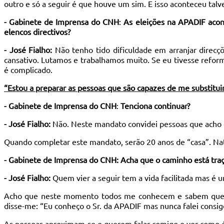
outro e só a seguir é que houve um sim. E isso aconteceu tal
- Gabinete de Imprensa do CNH
:
As eleições na APADIF aco
elencos directivos?
- José Fialho:
Não tenho tido dificuldade em arranjar direcç
cansativo. Lutamos e trabalhamos muito. Se eu tivesse reform
é complicado.
“Estou a preparar as pessoas que são capazes de me substitui
- Gabinete de Imprensa do CNH
:
Tenciona continuar?
- José Fialho:
Não. Neste mandato convidei pessoas que acho qu
Quando completar este mandato, serão 20 anos de “casa”. Na
- Gabinete de Imprensa do CNH: Acha que o caminho está traç
- José Fialho:
Quem vier a seguir tem a vida facilitada mas é u
Acho que neste momento todos me conhecem e sabem quem é
disse-me: “Eu conheço o Sr. da APADIF mas nunca falei consig
As pessoas aproximam-se e querem falar comigo e ver como é