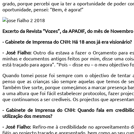
grado, porque percebi que ia ter a oportunidade de poder co
oportunidade, pensei: “Bem, é agora!”
Excerto da Revista “Vozes”, da APADIF, do mês de Novembro
- Gabinete de Imprensa do CNH: Há 18 anos já era visionário?
- José Fialho:
Outro dia estava a fazer o Orçamento para est
minhas e documentos antigos feitos por mim, disse uma coisa
está traçado para agora”. “Pois – disse eu – o meu objectivo f
Quando tomei posse foi sempre com o objectivo de tentar a
penso que as crianças são sempre aquelas que temos de sens
Também tive sorte, porque começámos a marcar presença bast
a uma altura que foi fácil estabelecer protocolos, fazer proj
que continuamos a ser credíveis. Os projectos que apresenta
- Gabinete de Imprensa do CNH: Quando fala em credibilid
utilização dos mesmos?
- José Fialho:
Refiro-me à credibilidade no aproveitamento d
fiéis ao projecto traçado e apresentado, bem como ao seu c