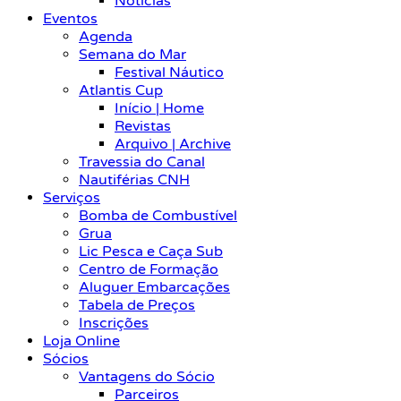
Notícias
Eventos
Agenda
Semana do Mar
Festival Náutico
Atlantis Cup
Início | Home
Revistas
Arquivo | Archive
Travessia do Canal
Nautiférias CNH
Serviços
Bomba de Combustível
Grua
Lic Pesca e Caça Sub
Centro de Formação
Aluguer Embarcações
Tabela de Preços
Inscrições
Loja Online
Sócios
Vantagens do Sócio
Parceiros