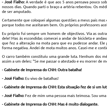
- José Fialho:
A verdade é que aos 5 anos pensava pouco sobr
nossos dias. Quando parti o braço a artéria rebentou. Os méd
de ser amputado.
Certamente que coloquei algumas questões a meus pais mas el
porque todos me aceitaram bem. Os próprios professores ac
Eu próprio fui sempre um homem de objectivos. Via as outras
dele! Mas às escondidas comecei a andar de bicicleta e andav
que fez a alteração na mota para que eu pudesse andar. Ele
forma negativa. Andei de mota muitos anos. Casei-me e conti
O carro também constituíu uma grande luta. Nenhum dos médi
assim a um deles: “Se me passar o atestado e eu morrer de m
- Gabinete de Imprensa do CNH: Outra batalha!
- José Fialho:
Eu vivo de batalhas!
- Gabinete de Imprensa do CNH: Esta situação fez de si um lut
- José Fialho:
Fez de mim uma pessoa mais teimosa. Sou uma p
- Gabinete de Imprensa do CNH: Mas é muito dialogante.