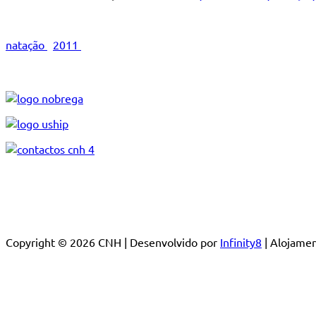
natação
2011
Copyright © 2026 CNH | Desenvolvido por
Infinity8
| Alojam