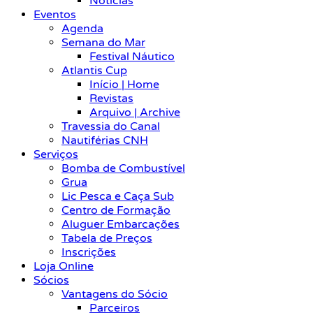
Notícias
Eventos
Agenda
Semana do Mar
Festival Náutico
Atlantis Cup
Início | Home
Revistas
Arquivo | Archive
Travessia do Canal
Nautiférias CNH
Serviços
Bomba de Combustível
Grua
Lic Pesca e Caça Sub
Centro de Formação
Aluguer Embarcações
Tabela de Preços
Inscrições
Loja Online
Sócios
Vantagens do Sócio
Parceiros