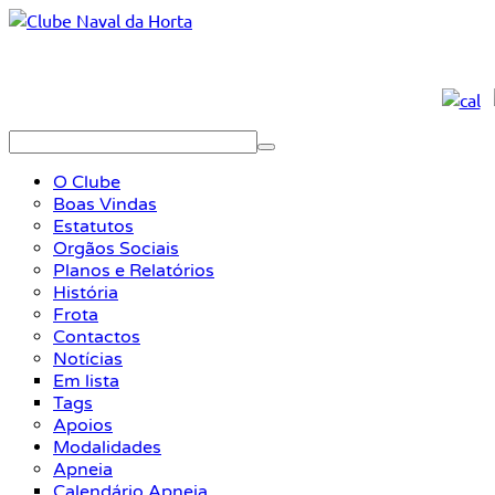
O Clube
Boas Vindas
Estatutos
Orgãos Sociais
Planos e Relatórios
História
Frota
Contactos
Notícias
Em lista
Tags
Apoios
Modalidades
Apneia
Calendário Apneia