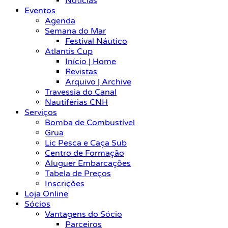
Notícias
Eventos
Agenda
Semana do Mar
Festival Náutico
Atlantis Cup
Início | Home
Revistas
Arquivo | Archive
Travessia do Canal
Nautiférias CNH
Serviços
Bomba de Combustível
Grua
Lic Pesca e Caça Sub
Centro de Formação
Aluguer Embarcações
Tabela de Preços
Inscrições
Loja Online
Sócios
Vantagens do Sócio
Parceiros