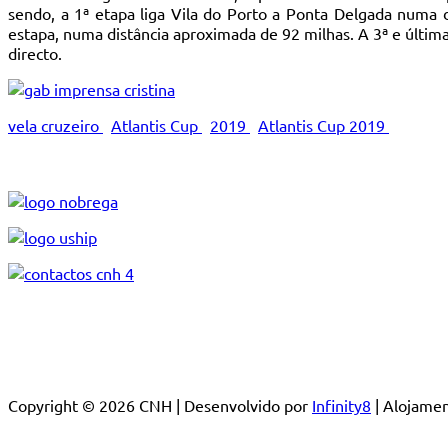
sendo, a 1ª etapa liga Vila do Porto a Ponta Delgada numa 
estapa, numa distância aproximada de 92 milhas. A 3ª e últim
directo.
vela cruzeiro
Atlantis Cup
2019
Atlantis Cup 2019
Copyright © 2026 CNH | Desenvolvido por
Infinity8
| Alojam