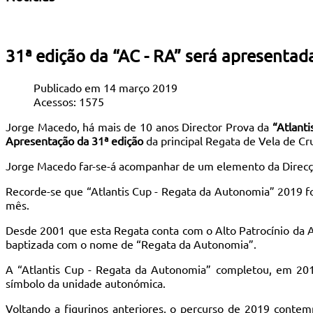
31ª edição da “AC - RA” será apresentada
Publicado em 14 março 2019
Acessos: 1575
Jorge Macedo, há mais de 10 anos Director Prova da
“Atlant
Apresentação da 31ª edição
da principal Regata de Vela de Cr
Jorge Macedo far-se-á acompanhar de um elemento da Direcçã
Recorde-se que “Atlantis Cup - Regata da Autonomia” 2019 foi
mês.
Desde 2001 que esta Regata conta com o Alto Patrocínio da A
baptizada com o nome de “Regata da Autonomia”.
A “Atlantis Cup - Regata da Autonomia” completou, em 2018
símbolo da unidade autonómica.
Voltando a figurinos anteriores, o percurso de 2019 contemp