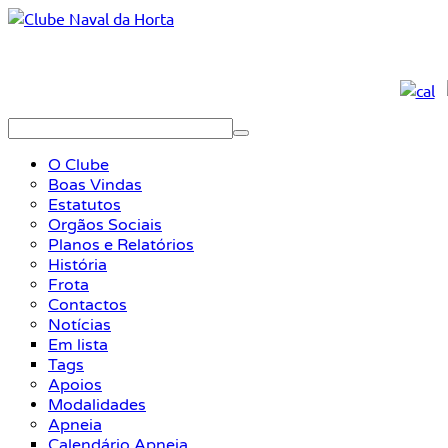
O Clube
Boas Vindas
Estatutos
Orgãos Sociais
Planos e Relatórios
História
Frota
Contactos
Notícias
Em lista
Tags
Apoios
Modalidades
Apneia
Calendário Apneia