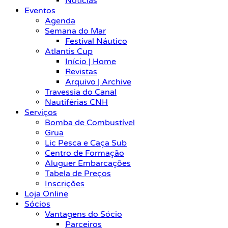
Notícias
Eventos
Agenda
Semana do Mar
Festival Náutico
Atlantis Cup
Início | Home
Revistas
Arquivo | Archive
Travessia do Canal
Nautiférias CNH
Serviços
Bomba de Combustível
Grua
Lic Pesca e Caça Sub
Centro de Formação
Aluguer Embarcações
Tabela de Preços
Inscrições
Loja Online
Sócios
Vantagens do Sócio
Parceiros