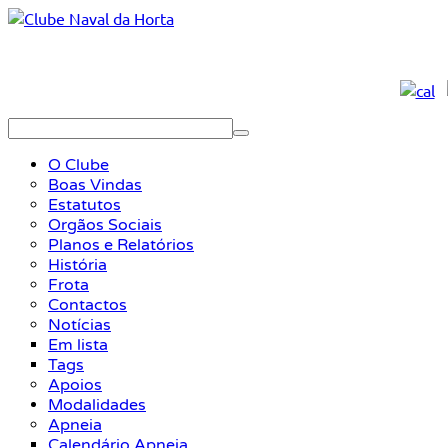
O Clube
Boas Vindas
Estatutos
Orgãos Sociais
Planos e Relatórios
História
Frota
Contactos
Notícias
Em lista
Tags
Apoios
Modalidades
Apneia
Calendário Apneia