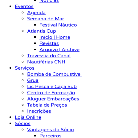
Notícias
Eventos
Agenda
Semana do Mar
Festival Náutico
Atlantis Cup
Início | Home
Revistas
Arquivo | Archive
Travessia do Canal
Nautiférias CNH
Serviços
Bomba de Combustível
Grua
Lic Pesca e Caça Sub
Centro de Formação
Aluguer Embarcações
Tabela de Preços
Inscrições
Loja Online
Sócios
Vantagens do Sócio
Parceiros