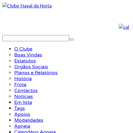
O Clube
Boas Vindas
Estatutos
Orgãos Sociais
Planos e Relatórios
História
Frota
Contactos
Notícias
Em lista
Tags
Apoios
Modalidades
Apneia
Calendário Apneia