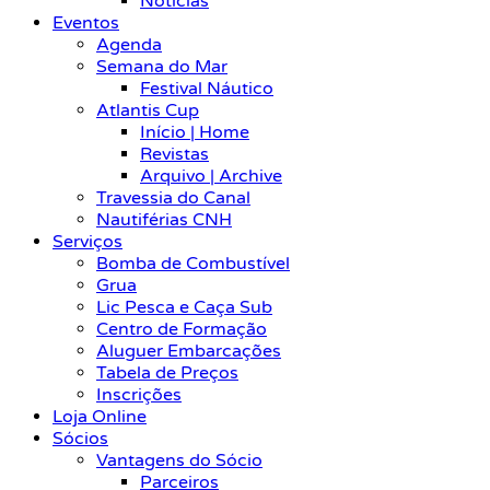
Notícias
Eventos
Agenda
Semana do Mar
Festival Náutico
Atlantis Cup
Início | Home
Revistas
Arquivo | Archive
Travessia do Canal
Nautiférias CNH
Serviços
Bomba de Combustível
Grua
Lic Pesca e Caça Sub
Centro de Formação
Aluguer Embarcações
Tabela de Preços
Inscrições
Loja Online
Sócios
Vantagens do Sócio
Parceiros