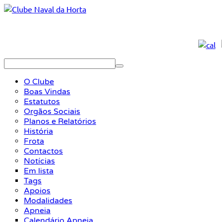
O Clube
Boas Vindas
Estatutos
Orgãos Sociais
Planos e Relatórios
História
Frota
Contactos
Notícias
Em lista
Tags
Apoios
Modalidades
Apneia
Calendário Apneia