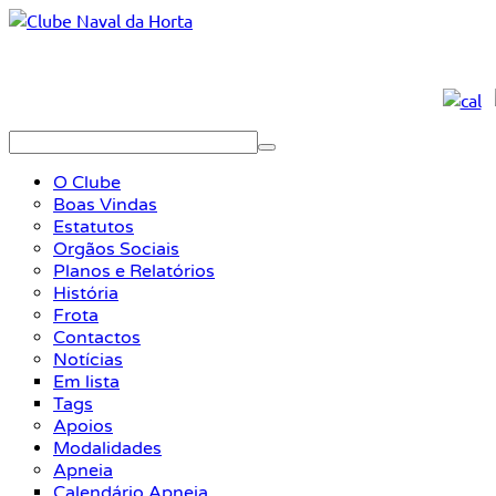
O Clube
Boas Vindas
Estatutos
Orgãos Sociais
Planos e Relatórios
História
Frota
Contactos
Notícias
Em lista
Tags
Apoios
Modalidades
Apneia
Calendário Apneia