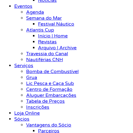
Notícias
Eventos
Agenda
Semana do Mar
Festival Náutico
Atlantis Cup
Início | Home
Revistas
Arquivo | Archive
Travessia do Canal
Nautiférias CNH
Serviços
Bomba de Combustível
Grua
Lic Pesca e Caça Sub
Centro de Formação
Aluguer Embarcações
Tabela de Preços
Inscrições
Loja Online
Sócios
Vantagens do Sócio
Parceiros