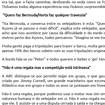
era tal, que o fazia caminhar, deslizando na onda como se fo
Tínhamos todos alguma experiência mas ficámos surpreendidos 
“Quem faz Bermuda/Horta faz qualquer travessia”
“Na Bermuda, a conversa entre os velejadores é esta: “Que
Açores já se passou o mais difícil”, explica este velejador, 
acho que isso acontece por causa da dificuldade e do medo d
metros perto dos Açores, todos pensamos: “Imagina se me toc
Muita gente paga a tripulações para trazer o barco, muita gen
apenas 10% dos barcos sobem com as suas tripulações originais.
A bordo fala-se no “Peter” e todos querem ir beber o ‘gin’ tó
“Não é uma regata mas a competição está intrínseca”
A ARC distingue-se por permitir viajar em grupo, o que gar
criado por Jimmy Cornell, um grande marinheiro que escreve
Atlântico mas em grupo e todos os anos se juntavam em Nove
Não é uma regata, porque podemos usar o motor mas sim uma 
natureza humana e do velejador em si. Não é uma regata ma
que ele. E assiste-se a uma disputa cerrada à saída e na chega