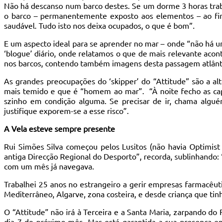
Não há descanso num barco destes. Se um dorme 3 horas trabal
o barco – permanentemente exposto aos elementos – ao fi
saudável. Tudo isto nos deixa ocupados, o que é bom”.
E um aspecto ideal para se aprender no mar – onde “não há um
‘blogue’ diário, onde relatamos o que de mais relevante acon
nos barcos, contendo também imagens desta passagem atlânt
As grandes preocupações do ‘skipper’ do “Attitude” são a al
mais temido e que é “homem ao mar”. “À noite fecho as capa
szinho em condição alguma. Se precisar de ir, chama algu
justifique exporem-se a esse risco”.
A Vela esteve sempre presente
Rui Simões Silva começou pelos Lusitos (não havia Optimist n
antiga Direcção Regional do Desporto”, recorda, sublinhando: 
com um mês já navegava.
Trabalhei 25 anos no estrangeiro a gerir empresas farmacêut
Mediterrâneo, Algarve, zona costeira, e desde criança que tinh
O “Attitude” não irá à Terceira e a Santa Maria, zarpando do
dia 7 do próximo mês. Mas está garantida a sua presença em