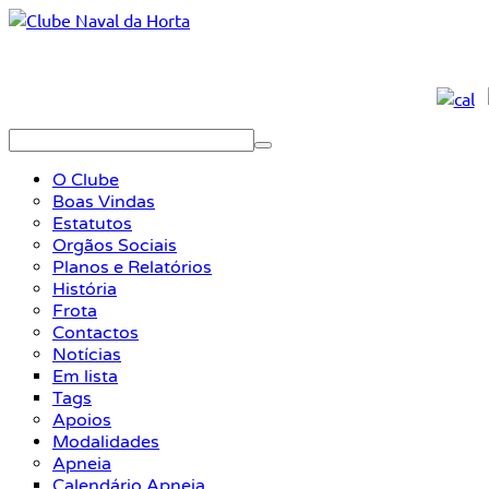
O Clube
Boas Vindas
Estatutos
Orgãos Sociais
Planos e Relatórios
História
Frota
Contactos
Notícias
Em lista
Tags
Apoios
Modalidades
Apneia
Calendário Apneia