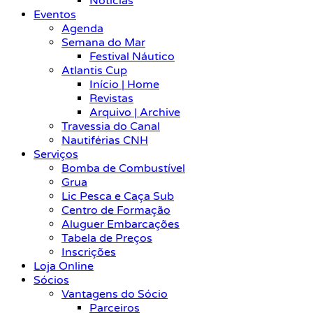
Notícias
Eventos
Agenda
Semana do Mar
Festival Náutico
Atlantis Cup
Início | Home
Revistas
Arquivo | Archive
Travessia do Canal
Nautiférias CNH
Serviços
Bomba de Combustível
Grua
Lic Pesca e Caça Sub
Centro de Formação
Aluguer Embarcações
Tabela de Preços
Inscrições
Loja Online
Sócios
Vantagens do Sócio
Parceiros