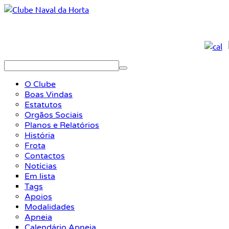
O Clube
Boas Vindas
Estatutos
Orgãos Sociais
Planos e Relatórios
História
Frota
Contactos
Notícias
Em lista
Tags
Apoios
Modalidades
Apneia
Calendário Apneia