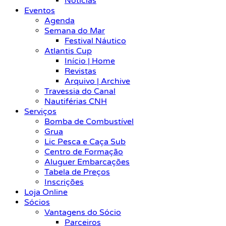
Notícias
Eventos
Agenda
Semana do Mar
Festival Náutico
Atlantis Cup
Início | Home
Revistas
Arquivo | Archive
Travessia do Canal
Nautiférias CNH
Serviços
Bomba de Combustível
Grua
Lic Pesca e Caça Sub
Centro de Formação
Aluguer Embarcações
Tabela de Preços
Inscrições
Loja Online
Sócios
Vantagens do Sócio
Parceiros