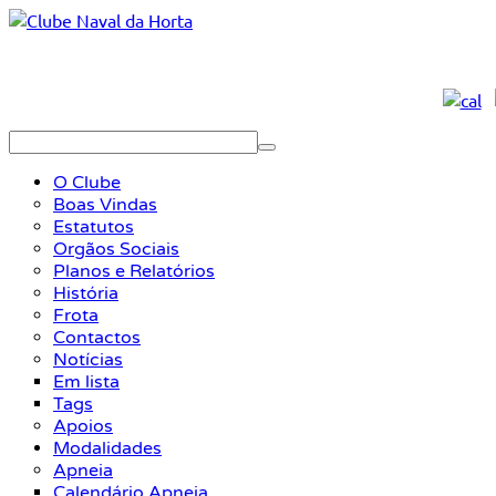
O Clube
Boas Vindas
Estatutos
Orgãos Sociais
Planos e Relatórios
História
Frota
Contactos
Notícias
Em lista
Tags
Apoios
Modalidades
Apneia
Calendário Apneia