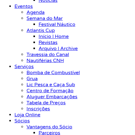
Notícias
Eventos
Agenda
Semana do Mar
Festival Náutico
Atlantis Cup
Início | Home
Revistas
Arquivo | Archive
Travessia do Canal
Nautiférias CNH
Serviços
Bomba de Combustível
Grua
Lic Pesca e Caça Sub
Centro de Formação
Aluguer Embarcações
Tabela de Preços
Inscrições
Loja Online
Sócios
Vantagens do Sócio
Parceiros