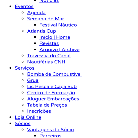
Notícias
Eventos
Agenda
Semana do Mar
Festival Náutico
Atlantis Cup
Início | Home
Revistas
Arquivo | Archive
Travessia do Canal
Nautiférias CNH
Serviços
Bomba de Combustível
Grua
Lic Pesca e Caça Sub
Centro de Formação
Aluguer Embarcações
Tabela de Preços
Inscrições
Loja Online
Sócios
Vantagens do Sócio
Parceiros