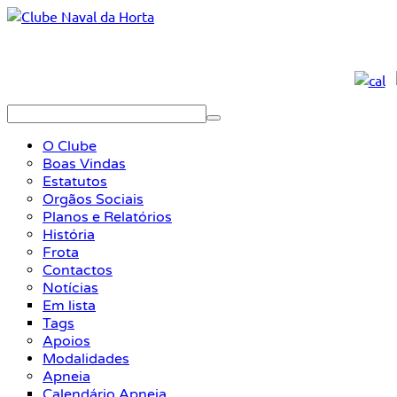
O Clube
Boas Vindas
Estatutos
Orgãos Sociais
Planos e Relatórios
História
Frota
Contactos
Notícias
Em lista
Tags
Apoios
Modalidades
Apneia
Calendário Apneia