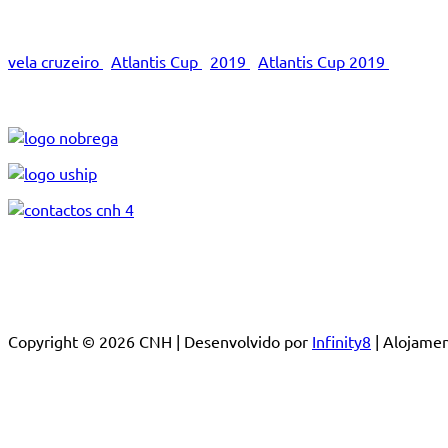
vela cruzeiro
Atlantis Cup
2019
Atlantis Cup 2019
Copyright © 2026 CNH | Desenvolvido por
Infinity8
| Alojam