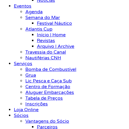
Notícias
Eventos
Agenda
Semana do Mar
Festival Náutico
Atlantis Cup
Início | Home
Revistas
Arquivo | Archive
Travessia do Canal
Nautiférias CNH
Serviços
Bomba de Combustível
Grua
Lic Pesca e Caça Sub
Centro de Formação
Aluguer Embarcações
Tabela de Preços
Inscrições
Loja Online
Sócios
Vantagens do Sócio
Parceiros