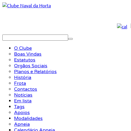
O Clube
Boas Vindas
Estatutos
Orgãos Sociais
Planos e Relatórios
História
Frota
Contactos
Notícias
Em lista
Tags
Apoios
Modalidades
Apneia
Calendário Apneia