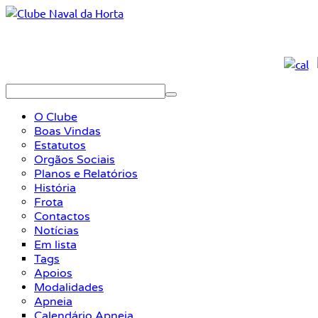
O Clube
Boas Vindas
Estatutos
Orgãos Sociais
Planos e Relatórios
História
Frota
Contactos
Notícias
Em lista
Tags
Apoios
Modalidades
Apneia
Calendário Apneia