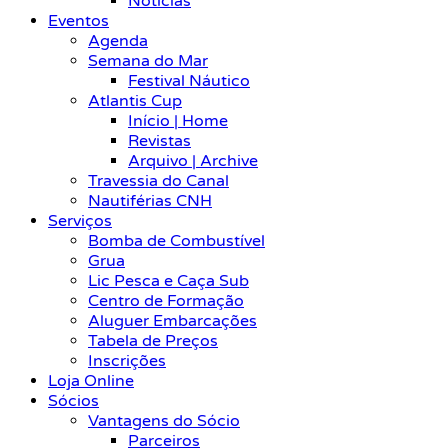
Notícias
Eventos
Agenda
Semana do Mar
Festival Náutico
Atlantis Cup
Início | Home
Revistas
Arquivo | Archive
Travessia do Canal
Nautiférias CNH
Serviços
Bomba de Combustível
Grua
Lic Pesca e Caça Sub
Centro de Formação
Aluguer Embarcações
Tabela de Preços
Inscrições
Loja Online
Sócios
Vantagens do Sócio
Parceiros