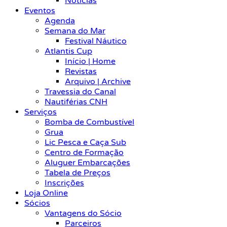
Notícias
Eventos
Agenda
Semana do Mar
Festival Náutico
Atlantis Cup
Início | Home
Revistas
Arquivo | Archive
Travessia do Canal
Nautiférias CNH
Serviços
Bomba de Combustível
Grua
Lic Pesca e Caça Sub
Centro de Formação
Aluguer Embarcações
Tabela de Preços
Inscrições
Loja Online
Sócios
Vantagens do Sócio
Parceiros