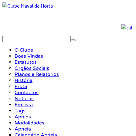
O Clube
Boas Vindas
Estatutos
Orgãos Sociais
Planos e Relatórios
História
Frota
Contactos
Notícias
Em lista
Tags
Apoios
Modalidades
Apneia
Calendário Apneia