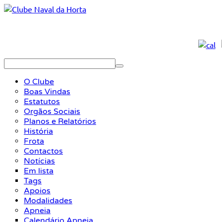
O Clube
Boas Vindas
Estatutos
Orgãos Sociais
Planos e Relatórios
História
Frota
Contactos
Notícias
Em lista
Tags
Apoios
Modalidades
Apneia
Calendário Apneia