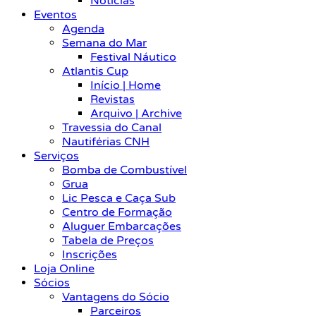
Notícias
Eventos
Agenda
Semana do Mar
Festival Náutico
Atlantis Cup
Início | Home
Revistas
Arquivo | Archive
Travessia do Canal
Nautiférias CNH
Serviços
Bomba de Combustível
Grua
Lic Pesca e Caça Sub
Centro de Formação
Aluguer Embarcações
Tabela de Preços
Inscrições
Loja Online
Sócios
Vantagens do Sócio
Parceiros