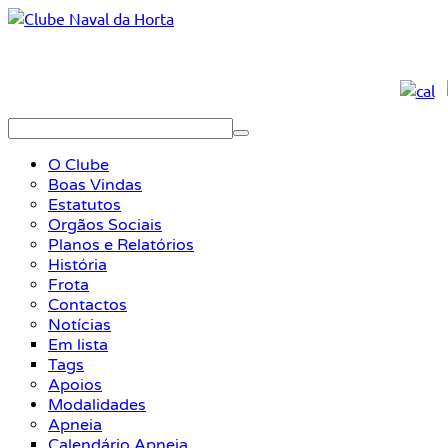
O Clube
Boas Vindas
Estatutos
Orgãos Sociais
Planos e Relatórios
História
Frota
Contactos
Notícias
Em lista
Tags
Apoios
Modalidades
Apneia
Calendário Apneia