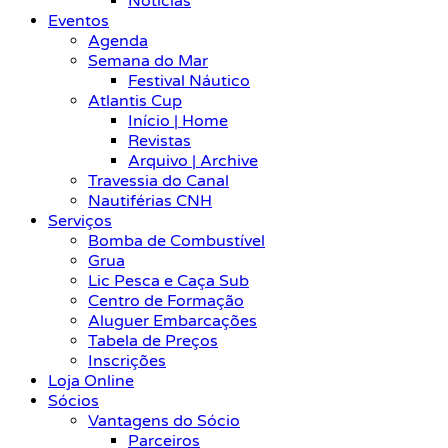
Notícias
Eventos
Agenda
Semana do Mar
Festival Náutico
Atlantis Cup
Início | Home
Revistas
Arquivo | Archive
Travessia do Canal
Nautiférias CNH
Serviços
Bomba de Combustível
Grua
Lic Pesca e Caça Sub
Centro de Formação
Aluguer Embarcações
Tabela de Preços
Inscrições
Loja Online
Sócios
Vantagens do Sócio
Parceiros