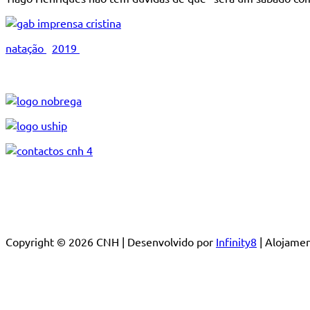
natação
2019
Copyright © 2026 CNH | Desenvolvido por
Infinity8
| Alojam