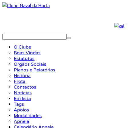
O Clube
Boas Vindas
Estatutos
Orgãos Sociais
Planos e Relatórios
História
Frota
Contactos
Notícias
Em lista
Tags
Apoios
Modalidades
Apneia
Calendário Apneia