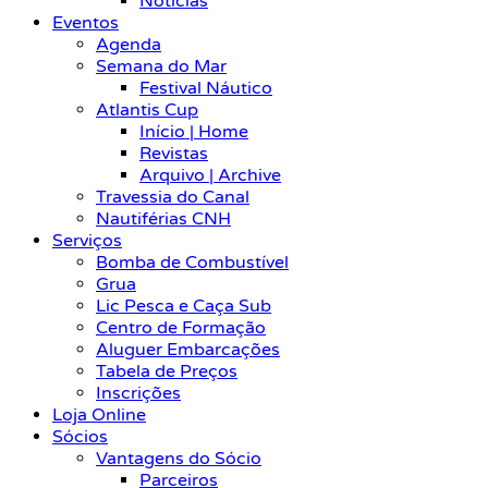
Notícias
Eventos
Agenda
Semana do Mar
Festival Náutico
Atlantis Cup
Início | Home
Revistas
Arquivo | Archive
Travessia do Canal
Nautiférias CNH
Serviços
Bomba de Combustível
Grua
Lic Pesca e Caça Sub
Centro de Formação
Aluguer Embarcações
Tabela de Preços
Inscrições
Loja Online
Sócios
Vantagens do Sócio
Parceiros