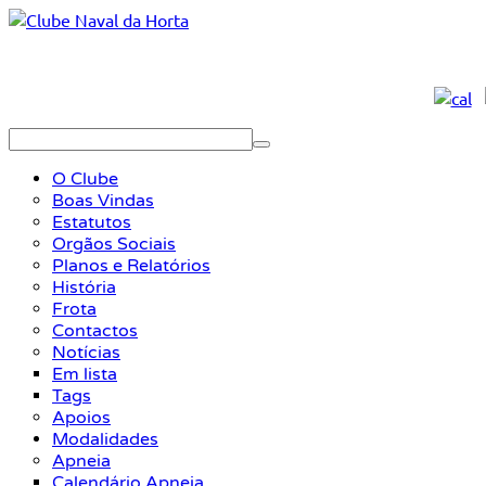
O Clube
Boas Vindas
Estatutos
Orgãos Sociais
Planos e Relatórios
História
Frota
Contactos
Notícias
Em lista
Tags
Apoios
Modalidades
Apneia
Calendário Apneia