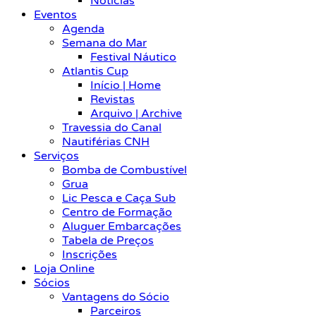
Notícias
Eventos
Agenda
Semana do Mar
Festival Náutico
Atlantis Cup
Início | Home
Revistas
Arquivo | Archive
Travessia do Canal
Nautiférias CNH
Serviços
Bomba de Combustível
Grua
Lic Pesca e Caça Sub
Centro de Formação
Aluguer Embarcações
Tabela de Preços
Inscrições
Loja Online
Sócios
Vantagens do Sócio
Parceiros