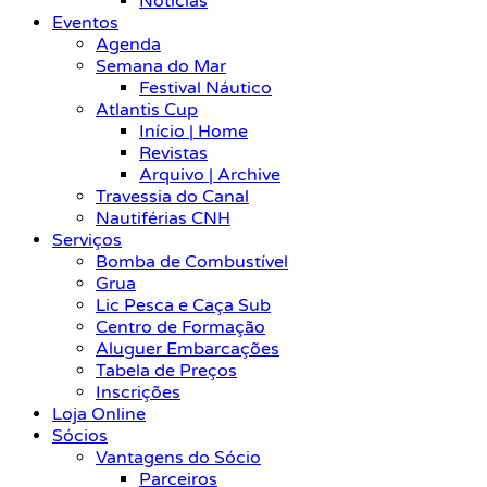
Notícias
Eventos
Agenda
Semana do Mar
Festival Náutico
Atlantis Cup
Início | Home
Revistas
Arquivo | Archive
Travessia do Canal
Nautiférias CNH
Serviços
Bomba de Combustível
Grua
Lic Pesca e Caça Sub
Centro de Formação
Aluguer Embarcações
Tabela de Preços
Inscrições
Loja Online
Sócios
Vantagens do Sócio
Parceiros