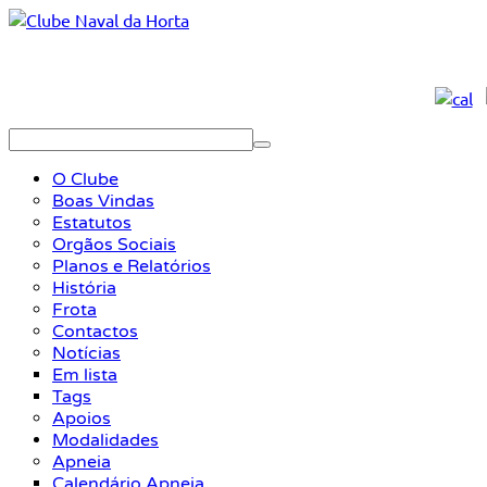
O Clube
Boas Vindas
Estatutos
Orgãos Sociais
Planos e Relatórios
História
Frota
Contactos
Notícias
Em lista
Tags
Apoios
Modalidades
Apneia
Calendário Apneia