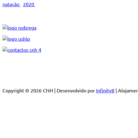
natação
2020
Copyright © 2026 CNH | Desenvolvido por
Infinity8
| Alojam