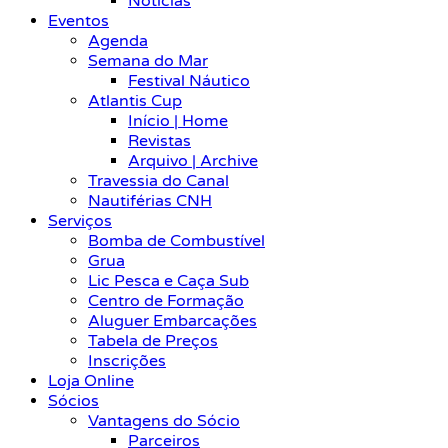
Notícias
Eventos
Agenda
Semana do Mar
Festival Náutico
Atlantis Cup
Início | Home
Revistas
Arquivo | Archive
Travessia do Canal
Nautiférias CNH
Serviços
Bomba de Combustível
Grua
Lic Pesca e Caça Sub
Centro de Formação
Aluguer Embarcações
Tabela de Preços
Inscrições
Loja Online
Sócios
Vantagens do Sócio
Parceiros