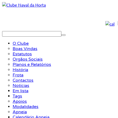
O Clube
Boas Vindas
Estatutos
Orgãos Sociais
Planos e Relatórios
História
Frota
Contactos
Notícias
Em lista
Tags
Apoios
Modalidades
Apneia
Calendário Apneia