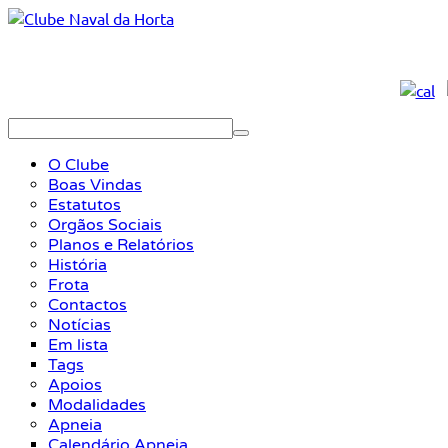
O Clube
Boas Vindas
Estatutos
Orgãos Sociais
Planos e Relatórios
História
Frota
Contactos
Notícias
Em lista
Tags
Apoios
Modalidades
Apneia
Calendário Apneia