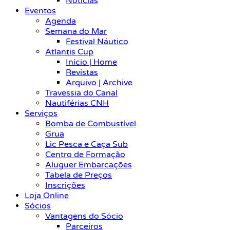
Notícias
Eventos
Agenda
Semana do Mar
Festival Náutico
Atlantis Cup
Início | Home
Revistas
Arquivo | Archive
Travessia do Canal
Nautiférias CNH
Serviços
Bomba de Combustível
Grua
Lic Pesca e Caça Sub
Centro de Formação
Aluguer Embarcações
Tabela de Preços
Inscrições
Loja Online
Sócios
Vantagens do Sócio
Parceiros