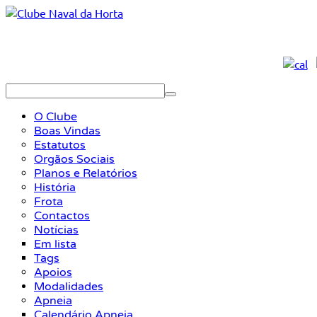
O Clube
Boas Vindas
Estatutos
Orgãos Sociais
Planos e Relatórios
História
Frota
Contactos
Notícias
Em lista
Tags
Apoios
Modalidades
Apneia
Calendário Apneia