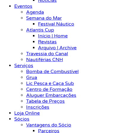
Notícias
Eventos
Agenda
Semana do Mar
Festival Náutico
Atlantis Cup
Início | Home
Revistas
Arquivo | Archive
Travessia do Canal
Nautiférias CNH
Serviços
Bomba de Combustível
Grua
Lic Pesca e Caça Sub
Centro de Formação
Aluguer Embarcações
Tabela de Preços
Inscrições
Loja Online
Sócios
Vantagens do Sócio
Parceiros