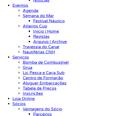
Notícias
Eventos
Agenda
Semana do Mar
Festival Náutico
Atlantis Cup
Início | Home
Revistas
Arquivo | Archive
Travessia do Canal
Nautiférias CNH
Serviços
Bomba de Combustível
Grua
Lic Pesca e Caça Sub
Centro de Formação
Aluguer Embarcações
Tabela de Preços
Inscrições
Loja Online
Sócios
Vantagens do Sócio
Parceiros