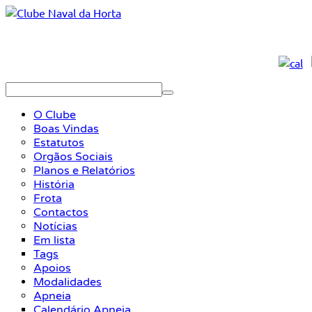
O Clube
Boas Vindas
Estatutos
Orgãos Sociais
Planos e Relatórios
História
Frota
Contactos
Notícias
Em lista
Tags
Apoios
Modalidades
Apneia
Calendário Apneia